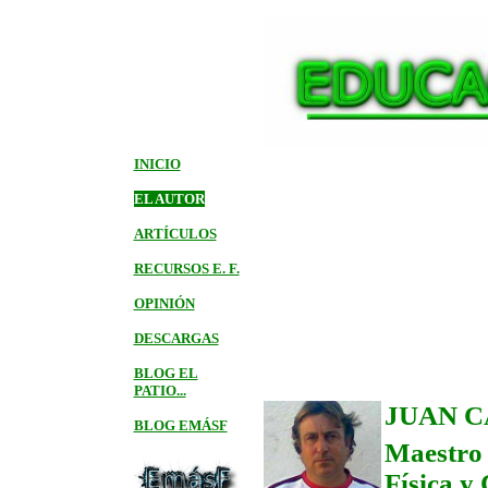
INICIO
EL AUTOR
ARTÍCULOS
RECURSOS E. F.
OPINIÓN
DESCARGAS
BLOG EL
PATIO...
JUAN C
BLOG EMÁSF
Maestro
Física y