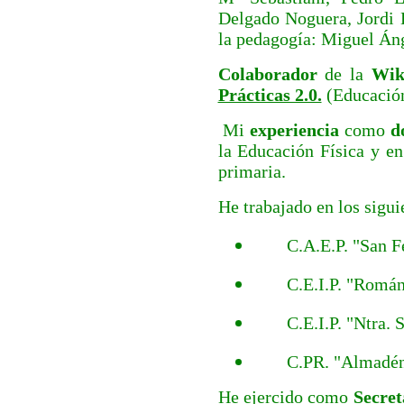
Delgado Noguera, Jordi 
la pedagogía: Miguel Áng
Colaborador
de la
Wi
Prácticas 2.0.
(Educación
Mi
experiencia
como
d
la Educación Física y e
primaria.
He trabajado en los sigu
C.A.E.P. "San F
C.E.I.P. "Román
C.E.I.P. "Ntra. 
C.PR. "Almadén
He ejercido
como
Secre